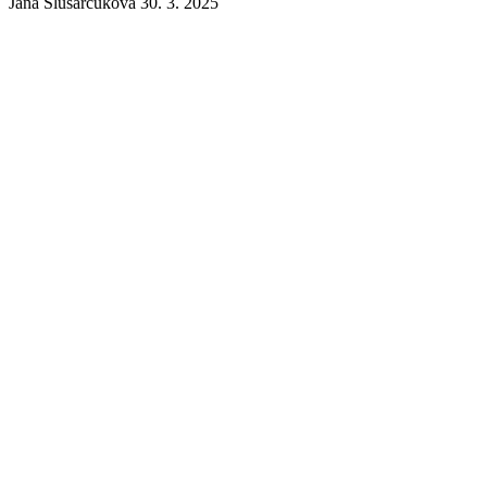
Jana Slusarčuková
30. 3. 2025