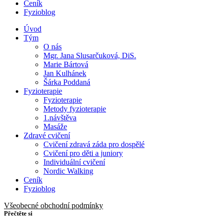
Ceník
Fyzioblog
Úvod
Tým
O nás
Mgr. Jana Slusarčuková, DiS.
Marie Bártová
Jan Kulhánek
Šárka Poddaná
Fyzioterapie
Fyzioterapie
Metody fyzioterapie
1.návštěva
Masáže
Zdravé cvičení
Cvičení zdravá záda pro dospělé
Cvičení pro děti a juniory
Individuální cvičení
Nordic Walking
Ceník
Fyzioblog
Všeobecné obchodní podmínky
Přečtěte si