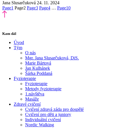
Jana Slusarčuková
24. 11. 2024
Page
1
Page
2
Page
3
Page
4
…
Page
10
Kam dál
Úvod
Tým
O nás
Mgr. Jana Slusarčuková, DiS.
Marie Bártová
Jan Kulhánek
Šárka Poddaná
Fyzioterapie
Fyzioterapie
Metody fyzioterapie
1.návštěva
Masáže
Zdravé cvičení
Cvičení zdravá záda pro dospělé
Cvičení pro děti a juniory
Individuální cvičení
Nordic Walking