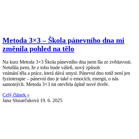
Metoda 3×3 – Škola pánevního dna mi
změnila pohled na tělo
Na kurz Metoda 3×3 Škola pánevního dna jsem šla ze zvědavosti.
Netušila jsem, že z toho bude vášeň, nový způsob
vnímání těla a práce, která dává smysl. Pánevní dno totiž není jen
fyzioterapie – pánevní dno je také o emocích, energii, o nás
samotných. Metoda 3×3 mi otevřela úplně nové dveře.
Celý článek »
Jana Slusarčuková
19. 6. 2025