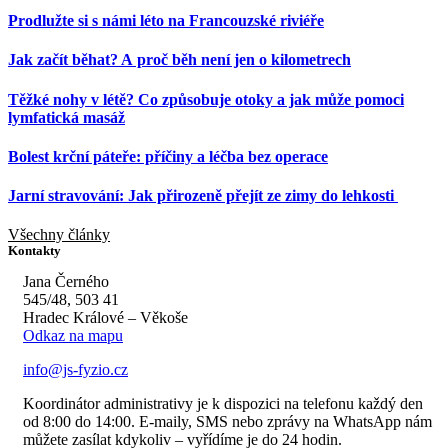
Prodlužte si s námi léto na Francouzské riviéře
Jak začít běhat? A proč běh není jen o kilometrech
Těžké nohy v létě? Co způsobuje otoky a jak může pomoci
lymfatická masáž
Bolest krční páteře: příčiny a léčba bez operace
Jarní stravování: Jak přirozeně přejít ze zimy do lehkosti
Všechny články
Kontakty
Jana Černého
545/48, 503 41
Hradec Králové – Věkoše
Odkaz na mapu
info@js-fyzio.cz
Koordinátor administrativy je k dispozici na telefonu každý den
od 8:00 do 14:00. E-maily, SMS nebo zprávy na WhatsApp nám
můžete zasílat kdykoliv – vyřídíme je do 24 hodin.