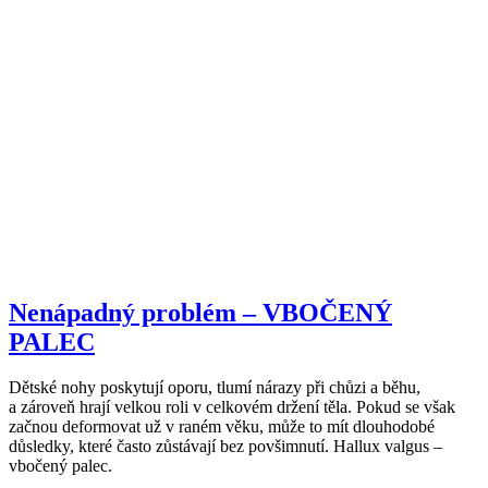
Nenápadný problém – VBOČENÝ
PALEC
Dětské nohy poskytují oporu, tlumí nárazy při chůzi a běhu,
a zároveň hrají velkou roli v celkovém držení těla. Pokud se však
začnou deformovat už v raném věku, může to mít dlouhodobé
důsledky, které často zůstávají bez povšimnutí. Hallux valgus –
vbočený palec.