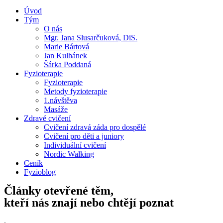
Úvod
Tým
O nás
Mgr. Jana Slusarčuková, DiS.
Marie Bártová
Jan Kulhánek
Šárka Poddaná
Fyzioterapie
Fyzioterapie
Metody fyzioterapie
1.návštěva
Masáže
Zdravé cvičení
Cvičení zdravá záda pro dospělé
Cvičení pro děti a juniory
Individuální cvičení
Nordic Walking
Ceník
Fyzioblog
Články otevřené těm,
kteří nás znají nebo chtějí poznat
.