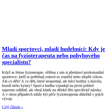
Mladí sportovci, mladí hudebníci: Kdy je
čas na fyzioterapeuta nebo pohybového
specialistu?
Když se řekne fyzioterapie, většina z nás si představí profesionální
sportovce, kteří se potřebují zotavit ze zranění nebo zlepšit výkon.
Ale co děti? A co děti, které nesportují, ale tráví hodiny u klavíru,
houslí nebo kytary? Sport a hudba vypadají na první pohled
naprosto odlišně, ale obojí klade na dětské tělo specifické nároky.
A v obou případech může být péče fyzioterapeuta důležitá v jejich
vývoji.
Celý článek »