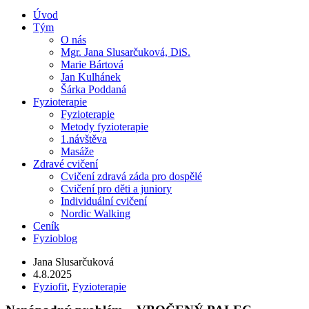
Úvod
Tým
O nás
Mgr. Jana Slusarčuková, DiS.
Marie Bártová
Jan Kulhánek
Šárka Poddaná
Fyzioterapie
Fyzioterapie
Metody fyzioterapie
1.návštěva
Masáže
Zdravé cvičení
Cvičení zdravá záda pro dospělé
Cvičení pro děti a juniory
Individuální cvičení
Nordic Walking
Ceník
Fyzioblog
Jana Slusarčuková
4.8.2025
Fyziofit
,
Fyzioterapie