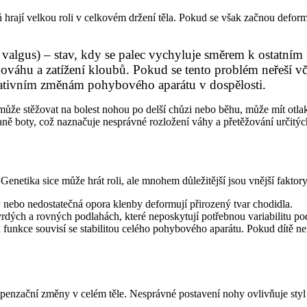
ň hrají velkou roli v celkovém držení těla. Pokud se však začnou defo
 valgus) – stav, kdy se palec vychyluje směrem k ostatním
ováhu a zatížení kloubů. Pokud se tento problém neřeší v
erativním změnám pohybového aparátu v dospělosti.
může stěžovat na bolest nohou po delší chůzi nebo běhu, může mít otla
ě boty, což naznačuje nesprávné rozložení váhy a přetěžování určitých
netika sice může hrát roli, ale mnohem důležitější jsou vnější faktory,
nebo nedostatečná opora klenby deformují přirozený tvar chodidla.
vrdých a rovných podlahách, které neposkytují potřebnou variabilitu po
á funkce souvisí se stabilitou celého pohybového aparátu. Pokud dítě ne
enzační změny v celém těle. Nesprávné postavení nohy ovlivňuje styl 