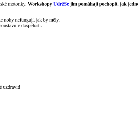
ské motoriky.
Workshopy
UdržSe
jim pomáhají pochopit, jak jedn
že nohy nefungují, jak by měly.
oustavu v dospělosti.
é uzdravit!