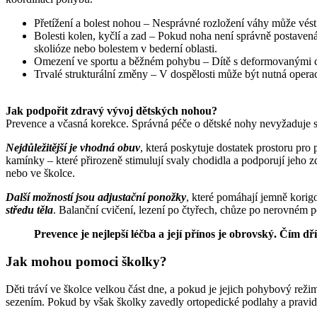
Přetížení a bolest nohou – Nesprávné rozložení váhy může vést 
Bolesti kolen, kyčlí a zad – Pokud noha není správně postaven
skolióze nebo bolestem v bederní oblasti.
Omezení ve sportu a běžném pohybu – Dítě s deformovanými ch
Trvalé strukturální změny – V dospělosti může být nutná operac
Jak podpořit zdravý vývoj dětských nohou?
Prevence a včasná korekce. Správná péče o dětské nohy nevyžaduje slo
Nejdůležitější je vhodná obuv
, která poskytuje dostatek prostoru pro
kamínky – které přirozeně stimulují svaly chodidla a podporují jeho z
nebo ve školce.
Další možností jsou adjustační ponožky
, které pomáhají jemně korigo
středu těla
. Balanční cvičení, lezení po čtyřech, chůze po nerovném p
Prevence je nejlepší léčba a její přínos je obrovský.
Čím dří
Jak mohou pomoci školky?
Děti tráví ve školce velkou část dne, a pokud je jejich pohybový reži
sezením. Pokud by však školky zavedly ortopedické podlahy a pravide