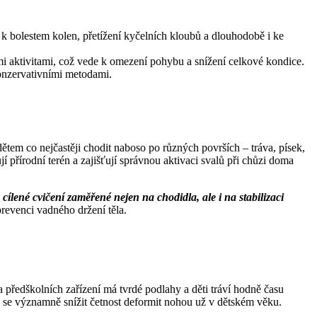
k bolestem kolen, přetížení kyčelních kloubů a dlouhodobě i ke
aktivitami, což vede k omezení pohybu a snížení celkové kondice.
konzervativními metodami.
ětem co nejčastěji chodit naboso po různých površích – tráva, písek,
 přírodní terén a zajišťují správnou aktivaci svalů při chůzi doma
é
cílené cvičení zaměřené nejen na chodidla, ale i na stabilizaci
prevenci vadného držení těla.
a předškolních zařízení má tvrdé podlahy a děti tráví hodně času
y se významně snížit četnost deformit nohou už v dětském věku.