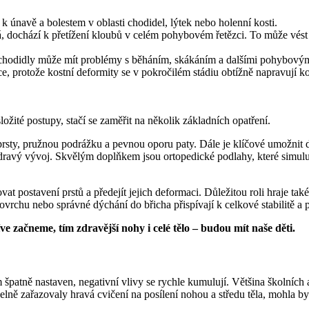
k únavě a bolestem v oblasti chodidel, lýtek nebo holenní kosti.
á, dochází k přetížení kloubů v celém pohybovém řetězci. To může vést 
odidly může mít problémy s běháním, skákáním a dalšími pohybovými 
e, protože kostní deformity se v pokročilém stádiu obtížně napravují 
žité postupy, stačí se zaměřit na několik základních opatření.
 prsty, pružnou podrážku a pevnou oporu paty. Dále je klíčové umožnit d
dravý vývoj. Skvělým doplňkem jsou ortopedické podlahy, které simulují
vat postavení prstů a předejít jejich deformaci. Důležitou roli hraje tak
ovrchu nebo správné dýchání do břicha přispívají k celkové stabilitě a 
ve začneme, tím zdravější nohy i celé tělo – budou mít naše děti.
m špatně nastaven, negativní vlivy se rychle kumulují. Většina školních 
lně zařazovaly hravá cvičení na posílení nohou a středu těla, mohla b