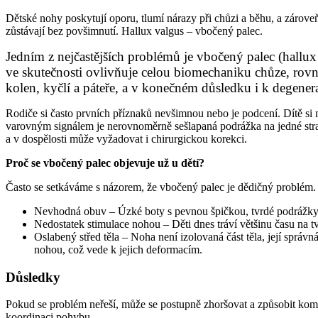
Dětské nohy poskytují oporu, tlumí nárazy při chůzi a běhu, a zárove
zůstávají bez povšimnutí. Hallux valgus – vbočený palec.
Jedním z nejčastějších problémů je vbočený palec (hallux
ve skutečnosti ovlivňuje celou biomechaniku chůze, rovn
kolen, kyčlí a páteře, a v konečném důsledku i k degen
Rodiče si často prvních příznaků nevšimnou nebo je podcení. Dítě si 
varovným signálem je nerovnoměrně sešlapaná podrážka na jedné stran
a v dospělosti může vyžadovat i chirurgickou korekci.
Proč se vbočený palec objevuje už u dětí?
Často se setkáváme s názorem, že vbočený palec je dědičný problém. Ge
Nevhodná obuv – Úzké boty s pevnou špičkou, tvrdé podrážky 
Nedostatek stimulace nohou – Děti dnes tráví většinu času na t
Oslabený střed těla – Noha není izolovaná část těla, její správn
nohou, což vede k jejich deformacím.
Důsledky
Pokud se problém neřeší, může se postupně zhoršovat a způsobit komp
koordinaci pohybu.