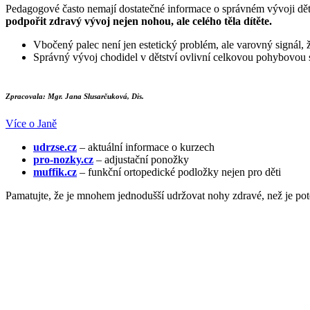
Pedagogové často nemají dostatečné informace o správném vývoji dět
podpořit zdravý vývoj nejen nohou, ale celého těla dítěte.
Vbočený palec není jen estetický problém, ale varovný signál, 
Správný vývoj chodidel v dětství ovlivní celkovou pohybovou s
Zpracovala: Mgr. Jana Slusarčuková, Dis.
Více o Janě
udrzse.cz
– aktuální informace o kurzech
pro-nozky.cz
– adjustační ponožky
muffik.cz
– funkční ortopedické podložky nejen pro děti
Pamatujte, že je mnohem jednodušší udržovat nohy zdravé, než je pot