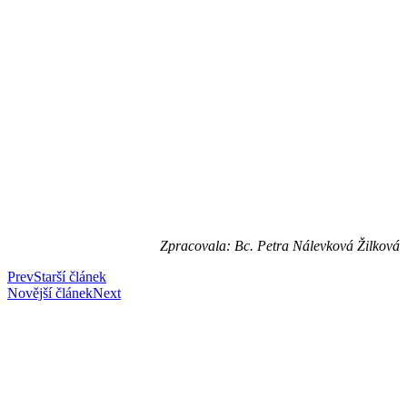
Zpracovala: Bc. Petra Nálevková Žilková
Prev
Starší článek
Novější článek
Next