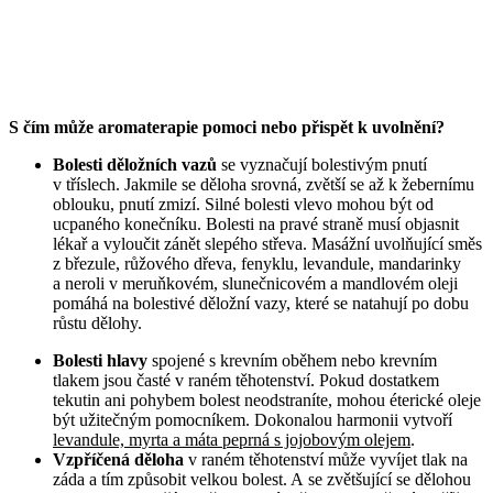
S čím může aromaterapie pomoci nebo přispět k uvolnění?
Bolesti děložních vazů
se vyznačují bolestivým pnutí
v tříslech. Jakmile se děloha srovná, zvětší se až k žebernímu
oblouku, pnutí zmizí. Silné bolesti vlevo mohou být od
ucpaného konečníku. Bolesti na pravé straně musí objasnit
lékař a vyloučit zánět slepého střeva. Masážní uvolňující směs
z březule, růžového dřeva, fenyklu, levandule, mandarinky
a neroli v meruňkovém, slunečnicovém a mandlovém oleji
pomáhá na bolestivé děložní vazy, které se natahují po dobu
růstu dělohy.
Bolesti hlavy
spojené s krevním oběhem nebo krevním
tlakem jsou časté v raném těhotenství. Pokud dostatkem
tekutin ani pohybem bolest neodstraníte, mohou éterické oleje
být užitečným pomocníkem. Dokonalou harmonii vytvoří
levandule, myrta a máta peprná s jojobovým olejem
.
Vzpříčená děloha
v raném těhotenství může vyvíjet tlak na
záda a tím způsobit velkou bolest. A se zvětšující se dělohou