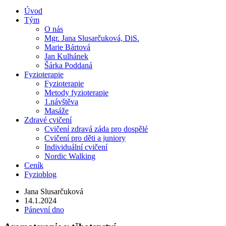
Úvod
Tým
O nás
Mgr. Jana Slusarčuková, DiS.
Marie Bártová
Jan Kulhánek
Šárka Poddaná
Fyzioterapie
Fyzioterapie
Metody fyzioterapie
1.návštěva
Masáže
Zdravé cvičení
Cvičení zdravá záda pro dospělé
Cvičení pro děti a juniory
Individuální cvičení
Nordic Walking
Ceník
Fyzioblog
Jana Slusarčuková
14.1.2024
Pánevní dno