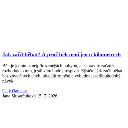
Jak začít běhat? A proč běh není jen o kilometrech
Běh je jedním z nejpřirozenějších pohybů, ale správný začátek
rozhoduje o tom, jestli vám bude prospívat. Zjistěte, jak začít běhat
bez zbytečných chyb, předejít zranění a vybudovat si dlouhodobý
návyk.
Celý článek »
Jana Slusarčuková
15. 7. 2026