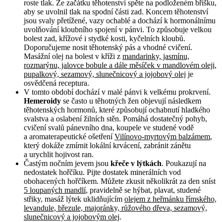
roste tlak. Ze začátku těhotenství spěte na podloženém bříšku,
aby se uvolnil tlak na spodní části zad. Koncem těhotenství
jsou svaly přetížené, vazy ochablé a dochází k hormonálnímu
uvolňování kloubního spojení v pánvi. To způsobuje velkou
bolest zad, křížové i stydké kosti, kyčelních kloubů.
Doporučujeme nosit těhotenský pás a vhodné cvičení.
Masážní olej na bolest v kříži z
mandarinky, jasmínu,
rozmarýnu, jalovce bobule a dále měsíček v mandlovém oleji,
pupalkový, sezamový, slunečnicový a jojobový olej
je
osvědčená receptura.
V tomto období dochází v malé pánvi k velkému prokrvení.
Hemeroidy
se často u těhotných žen objevují následkem
těhotenských hormonů, které způsobují ochabnutí hladkého
svalstva a oslabení žilních stěn. Pomáhá dostatečný pohyb,
cvičení svalů pánevního dna, koupele ve studené vodě
a aromaterapeutické ošetření
Vilínovo-myrtovým balzámem
,
který dokáže zmírnit lokální krvácení, zabránit zánětu
a urychlit hojivost ran.
Častým nočním jevem jsou
křeče v lýtkách
. Poukazují na
nedostatek hořčíku. Pijte dostatek minerálních vod
obohacených hořčíkem. Můžete zkusit několikrát za den sníst
5 loupaných mandlí
, pravidelně se hýbat, plavat, studené
střiky, masáž lýtek uklidňujícím
olejem z heřmánku římského,
levandule, březule, majoránky, růžového dřeva, sezamový,
slunečnicový a jojobovým olej
.