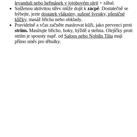
levanduli nebo heřmánek v jojobovém oleji
+ zábal.
Sníženou aktivitou střev může dojít k
zácpě
. Dostatečně se
hýbejte, jezte
dostatek vlákniny, sušené švestky, pšeničné
klíčky
, masáž břicha nebo obklady.
Pravidelně a včas začněte masírovat kůži, jako prevenci proti
striím.
Masírujte břicho, boky, hýždě a stehna. Olejíčky proti
striím je spousty např. od
Saloos nebo Nobilis Tilia
mají
přímo směs pro těhulky.