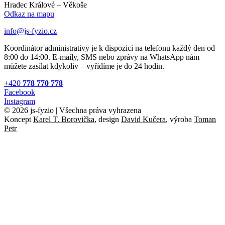
Hradec Králové – Věkoše
Odkaz na mapu
info@js-fyzio.cz
Koordinátor administrativy je k dispozici na telefonu každý den od
8:00 do 14:00. E-maily, SMS nebo zprávy na WhatsApp nám
můžete zasílat kdykoliv – vyřídíme je do 24 hodin.
+420
778 770 778
Facebook
Instagram
© 2026 js-fyzio | Všechna práva vyhrazena
Koncept
Karel T. Borovička
, design
David Kučera
, výroba
Toman
Petr