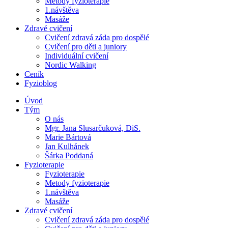
Metody fyzioterapie
1.návštěva
Masáže
Zdravé cvičení
Cvičení zdravá záda pro dospělé
Cvičení pro děti a juniory
Individuální cvičení
Nordic Walking
Ceník
Fyzioblog
Úvod
Tým
O nás
Mgr. Jana Slusarčuková, DiS.
Marie Bártová
Jan Kulhánek
Šárka Poddaná
Fyzioterapie
Fyzioterapie
Metody fyzioterapie
1.návštěva
Masáže
Zdravé cvičení
Cvičení zdravá záda pro dospělé