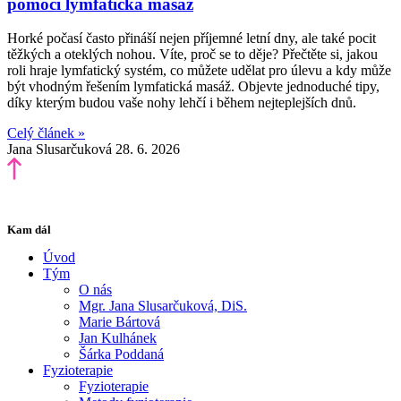
pomoci lymfatická masáž
Horké počasí často přináší nejen příjemné letní dny, ale také pocit
těžkých a oteklých nohou. Víte, proč se to děje? Přečtěte si, jakou
roli hraje lymfatický systém, co můžete udělat pro úlevu a kdy může
být vhodným řešením lymfatická masáž. Objevte jednoduché tipy,
díky kterým budou vaše nohy lehčí i během nejteplejších dnů.
Celý článek »
Jana Slusarčuková
28. 6. 2026
Kam dál
Úvod
Tým
O nás
Mgr. Jana Slusarčuková, DiS.
Marie Bártová
Jan Kulhánek
Šárka Poddaná
Fyzioterapie
Fyzioterapie