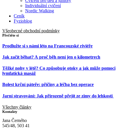
Cvičení pro děti a juniory
Individuální cvičení
Nordic Walking
Ceník
Fyzioblog
Všeobecné obchodní podmínky
Přečtěte si
Prodlužte si s námi léto na Francouzské riviéře
Jak začít běhat? A proč běh není jen o kilometrech
Těžké nohy v létě? Co způsobuje otoky a jak může pomoci
lymfatická masáž
Bolest krční páteře: příčiny a léčba bez operace
Jarní stravování: Jak přirozeně přejít ze zimy do lehkosti
Všechny články
Kontakty
Jana Černého
545/48, 503 41