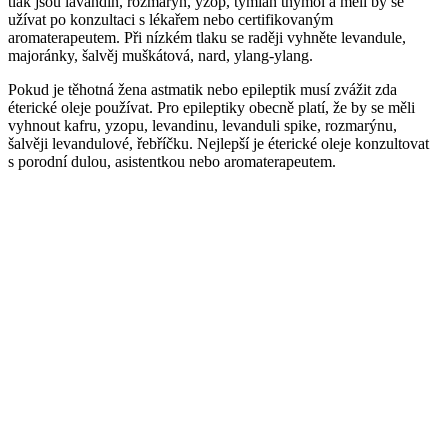
tlak jsou lavandin, rozmarýn, yzop, tymián thymol a měli by se
užívat po konzultaci s lékařem nebo certifikovaným
aromaterapeutem. Při nízkém tlaku se raději vyhněte levandule,
majoránky, šalvěj muškátová, nard, ylang-ylang.
Pokud je těhotná žena astmatik nebo epileptik musí zvážit zda
éterické oleje používat. Pro epileptiky obecně platí, že by se měli
vyhnout kafru, yzopu, levandinu, levanduli spike, rozmarýnu,
šalvěji levandulové, řebříčku. Nejlepší je éterické oleje konzultovat
s porodní dulou, asistentkou nebo aromaterapeutem.