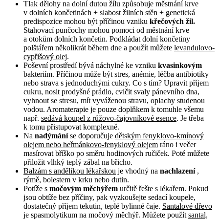
Tlak dělohy na dolní dutou žílu způsobuje městnání krve
v dolních končetinách + slabost žilních stěn + genetická
predispozice mohou být příčinou vzniku
křečových žil.
Stahovací punčochy mohou pomoci od městnání krve
a otokům dolních končetin. Podkládat dolní končetiny
polštářem několikrát během dne a použít můžete
levandulovo-
cypřišový olej
.
Poševní prostředí bývá náchylné ke vzniku
kvasinkovým
bakteriím. Příčinou může být stres, anémie, léčba antibiotiky
nebo strava s jednoduchými cukry. Co s tím? Upravit příjem
cukru, nosit prodyšné prádlo, cvičit svaly pánevního dna,
vyhnout se stresu, mít vyváženou stravu, oplachy studenou
vodou. Aromaterapie je pouze doplňkem k tomuhle všemu
např.
sedává koupel z růžovo-čajovníkové esence
. Je třeba
k tomu přistupovat komplexně.
Na
nadýmání
se doporučuje
dětským fenyklovo-kmínový
olejem nebo heřmánkovo-fenyklový olejem
ráno i večer
masírovat bříško po směru hodinových ručiček. Poté můžete
přiložit vlhký teplý zábal na břicho.
Balzám s andělikou lékařskou
je vhodný na
nachlazení
,
rýmě, bolestem v krku nebo dutin.
Potíže s
močovým měchýřem
určitě řešte s lékařem. Pokud
jsou obtíže bez příčiny, pak vyzkoušejte sedací koupele,
dostatečný příjem tekutin, teplé bylinné čaje.
Santalové dřevo
je spasmolytikum na močový měchýř. Můžete použít
santal,