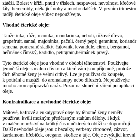
zátěži. Bolest v kříži, pnutí v tříslech, nespavost, nevolnost, křečové
žíly, hemeroidy, otékající nohy a mnoho dalších. V prvním trimestru
raději éterické oleje vůbec nepoužívejte.
Vhodné éterické oleje:
Tanžerinka, růže, manuka, mandarinka, neboli, růžové dřevo,
grapefruit, santal, majoránka, pačuli, černý pepř, geranium, koriandr
semena, pomeranč sladký, čajovník, levandule, citron, bergamot,
heřmánek římský, kadidlo, petitgrain,heřmánek pravý.
Tyto éterické oleje jsou vhodné v období těhotenství. Používejte
jemnější oleje s malou dávkou a které vám jsou příjemné, protože
čich těhotné ženy je velmi citlivý. Lze je používat do koupele,
k potírání a masáži, do aromalampy nebo difuzérů. Nepoužívejte
mnoho aromapřípravků naráz. Pozor na sluneční záření po aplikaci
oleje.
Kontraindikace a nevhodné éterické oleje:
Mátové, kafrové a eukalyptové oleje by těhotné ženy neměly
používat, kvůli možným předčasným stahům dělohy, i když
v malém množství na krátký čas u některých obtíží se doporučují.
Další nevhodné oleje jsou z bazalky, verbeny citronové, zázvor,
kardamom, hřebíček, oregano, skořice a túje. Oleje zvyšující krevní