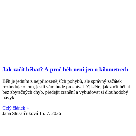
Jak začít běhat? A proč běh není jen o kilometrech
Běh je jedním z nejpřirozenějších pohybů, ale správný začátek
rozhoduje o tom, jestli vám bude prospívat. Zjistěte, jak začít běhat
bez zbytečných chyb, předejít zranění a vybudovat si dlouhodobý
návyk.
Celý článek »
Jana Slusarčuková
15. 7. 2026