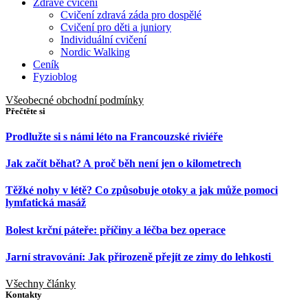
Zdravé cvičení
Cvičení zdravá záda pro dospělé
Cvičení pro děti a juniory
Individuální cvičení
Nordic Walking
Ceník
Fyzioblog
Všeobecné obchodní podmínky
Přečtěte si
Prodlužte si s námi léto na Francouzské riviéře
Jak začít běhat? A proč běh není jen o kilometrech
Těžké nohy v létě? Co způsobuje otoky a jak může pomoci
lymfatická masáž
Bolest krční páteře: příčiny a léčba bez operace
Jarní stravování: Jak přirozeně přejít ze zimy do lehkosti
Všechny články
Kontakty