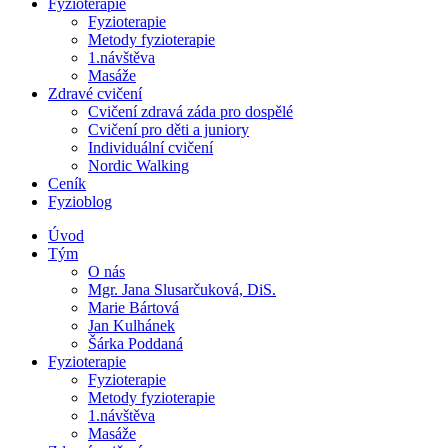
Fyzioterapie
Fyzioterapie
Metody fyzioterapie
1.návštěva
Masáže
Zdravé cvičení
Cvičení zdravá záda pro dospělé
Cvičení pro děti a juniory
Individuální cvičení
Nordic Walking
Ceník
Fyzioblog
Úvod
Tým
O nás
Mgr. Jana Slusarčuková, DiS.
Marie Bártová
Jan Kulhánek
Šárka Poddaná
Fyzioterapie
Fyzioterapie
Metody fyzioterapie
1.návštěva
Masáže