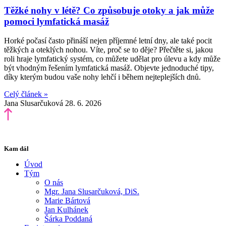
Těžké nohy v létě? Co způsobuje otoky a jak může
pomoci lymfatická masáž
Horké počasí často přináší nejen příjemné letní dny, ale také pocit
těžkých a oteklých nohou. Víte, proč se to děje? Přečtěte si, jakou
roli hraje lymfatický systém, co můžete udělat pro úlevu a kdy může
být vhodným řešením lymfatická masáž. Objevte jednoduché tipy,
díky kterým budou vaše nohy lehčí i během nejteplejších dnů.
Celý článek »
Jana Slusarčuková
28. 6. 2026
Kam dál
Úvod
Tým
O nás
Mgr. Jana Slusarčuková, DiS.
Marie Bártová
Jan Kulhánek
Šárka Poddaná