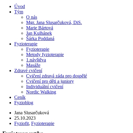
Úvod
Tým
O nás
Mgr. Jana Slusarčuková, DiS.
Marie Bártová
Jan Kulhánek
Šárka Poddaná
Fyzioterapie
Fyzioterapie
Metody fyzioterapie
1.návštěva
Masáže
Zdravé cvičení
Cvičení zdravá záda pro dospělé
Cvičení pro děti a juniory
Individuální cvičení
Nordic Walking
Ceník
Fyzioblog
Jana Slusarčuková
25.10.2023
Fyziofit
,
Fyzioterapie