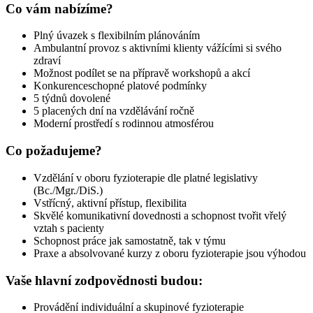
Co vám nabízíme?
Plný úvazek s flexibilním plánováním
Ambulantní provoz s aktivními klienty vážícími si svého
zdraví
Možnost podílet se na přípravě workshopů a akcí
Konkurenceschopné platové podmínky
5 týdnů dovolené
5 placených dní na vzdělávání ročně
Moderní prostředí s rodinnou atmosférou
Co požadujeme?
Vzdělání v oboru fyzioterapie dle platné legislativy
(Bc./Mgr./DiS.)
Vstřícný, aktivní přístup, flexibilita
Skvělé komunikativní dovednosti a schopnost tvořit vřelý
vztah s pacienty
Schopnost práce jak samostatně, tak v týmu
Praxe a absolvované kurzy z oboru fyzioterapie jsou výhodou
Vaše hlavní zodpovědnosti budou:
Provádění individuální a skupinové fyzioterapie