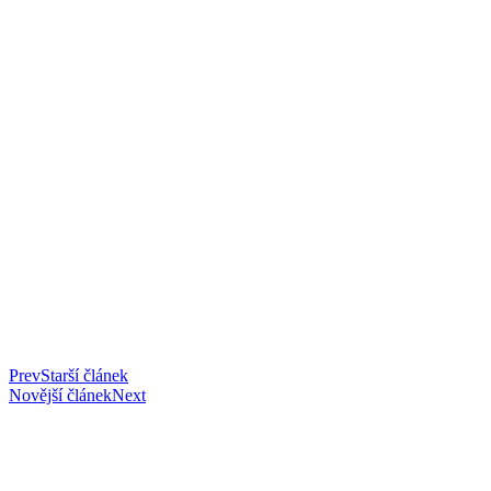
Prev
Starší článek
Novější článek
Next