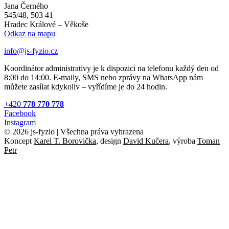
Jana Černého
545/48, 503 41
Hradec Králové – Věkoše
Odkaz na mapu
info@js-fyzio.cz
Koordinátor administrativy je k dispozici na telefonu každý den od
8:00 do 14:00. E-maily, SMS nebo zprávy na WhatsApp nám
můžete zasílat kdykoliv – vyřídíme je do 24 hodin.
+420
778 770 778
Facebook
Instagram
© 2026 js-fyzio | Všechna práva vyhrazena
Koncept
Karel T. Borovička
, design
David Kučera
, výroba
Toman
Petr