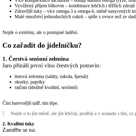
Více komplexních sacharidů – dodají stabilní energii (rýže, bra
Vyvážený příjem bílkovin – kombinace lehčích i těžších zdrojů
Zdravější tuky – více omega-3 a omega-6, méně nasycených t
Malé množství jednoduchých cukrů – spíše z ovoce než ze slad
Nejde o extrémy, ale o postupné ladění.
Co zařadit do jídelníčku?
1. Čerstvá sezónní zelenina
Jaro přináší první vlnu čerstvých potravin:
listová zelenina (saláty, rukola, špenát)
okurky, papriky
rajčata (ideálně kvalitní, sezónní)
Čím barevnější talíř, tím lépe.
Nejde o to jíst méně, ale jíst lehčeji, pestřeji a v souladu s tím, c
2. Kvalitní tuky
Zaměřte se na: