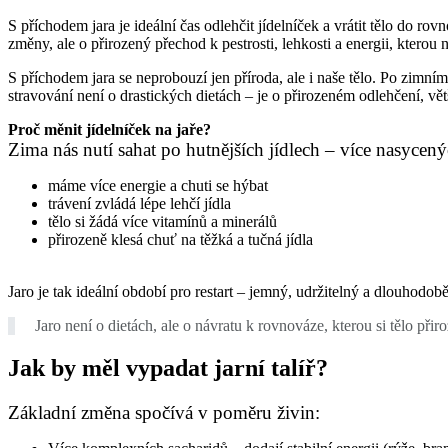
S příchodem jara je ideální čas odlehčit jídelníček a vrátit tělo do rov
změny, ale o přirozený přechod k pestrosti, lehkosti a energii, kterou 
S příchodem jara se neprobouzí jen příroda, ale i naše tělo. Po zimní
stravování není o drastických dietách – je o přirozeném odlehčení, vět
Proč měnit jídelníček na jaře?
Zima nás nutí sahat po hutnějších jídlech – více nasycený
máme více energie a chuti se hýbat
trávení zvládá lépe lehčí jídla
tělo si žádá více vitamínů a minerálů
přirozeně klesá chuť na těžká a tučná jídla
Jaro je tak ideální období pro restart – jemný, udržitelný a dlouhodob
Jaro není o dietách, ale o návratu k rovnováze, kterou si tělo přir
Jak by měl vypadat jarní talíř?
Základní změna spočívá v poměru živin: