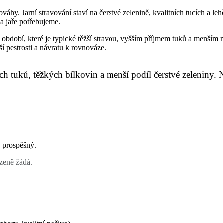
nováhy. Jarní stravování staví na čerstvé zelenině, kvalitních tucích a l
na jaře potřebujeme.
m období, které je typické těžší stravou, vyšším příjmem tuků a menším 
ší pestrosti a návratu k rovnováze.
ch tuků, těžkých bílkovin a menší podíl čerstvé zeleniny. N
ě prospěšný.
ozeně žádá.