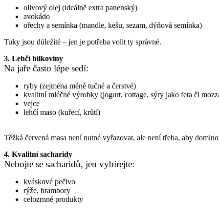
olivový olej (ideálně extra panenský)
avokádo
ořechy a semínka (mandle, kešu, sezam, dýňová semínka)
Tuky jsou důležité – jen je potřeba volit ty správné.
3. Lehčí bílkoviny
Na jaře často lépe sedí:
ryby (zejména méně tučné a čerstvé)
kvalitní mléčné výrobky (jogurt, cottage, sýry jako feta či mozz
vejce
lehčí maso (kuřecí, krůtí)
Těžká červená masa není nutné vyřazovat, ale není třeba, aby domino
4. Kvalitní sacharidy
Nebojte se sacharidů, jen vybírejte:
kváskové pečivo
rýže, brambory
celozrnné produkty