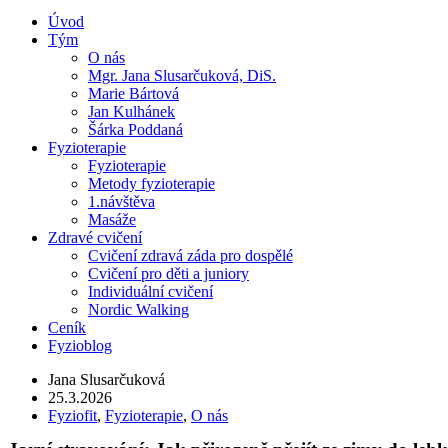
Úvod
Tým
O nás
Mgr. Jana Slusarčuková, DiS.
Marie Bártová
Jan Kulhánek
Šárka Poddaná
Fyzioterapie
Fyzioterapie
Metody fyzioterapie
1.návštěva
Masáže
Zdravé cvičení
Cvičení zdravá záda pro dospělé
Cvičení pro děti a juniory
Individuální cvičení
Nordic Walking
Ceník
Fyzioblog
Jana Slusarčuková
25.3.2026
Fyziofit
,
Fyzioterapie
,
O nás