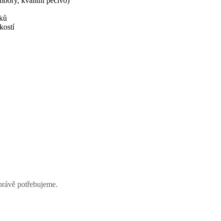
mbory, kvalitní pečivo)
uků
kostí
o právě potřebujeme.