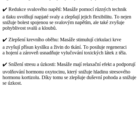
✔️
Redukce svalového napětí: Masáže pomocí různých technik
a tlaku uvolňují napjaté svaly a zlepšují jejich flexibilitu. To nejen
snižuje bolest spojenou se svalovým napětím, ale také zvyšuje
pohyblivost svalů a kloubů.
✔️
Zlepšení krevního oběhu: Masáže stimulují cirkulaci krve
a zvyšují přísun kyslíku a živin do tkání. To posiluje regeneraci
a hojení a zároveň usnadňuje vylučování toxických látek z těla.
✔️
Snížení stresu a úzkosti: Masáže mají relaxační efekt a podporují
uvolňování hormonu oxytocinu, který snižuje hladinu stresového
hormonu kortizolu. Díky tomu se zlepšuje duševní pohoda a snižuje
se úzkost.