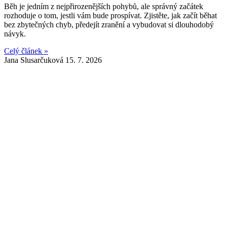
Běh je jedním z nejpřirozenějších pohybů, ale správný začátek
rozhoduje o tom, jestli vám bude prospívat. Zjistěte, jak začít běhat
bez zbytečných chyb, předejít zranění a vybudovat si dlouhodobý
návyk.
Celý článek »
Jana Slusarčuková
15. 7. 2026