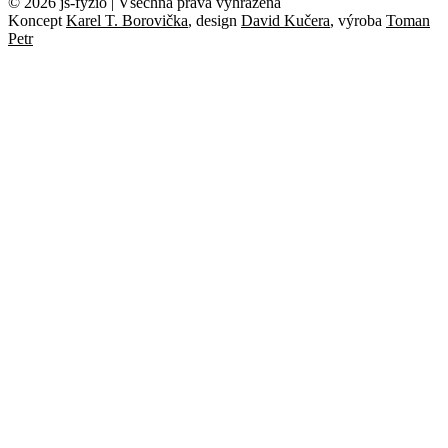
© 2026 js-fyzio | Všechna práva vyhrazena
Koncept
Karel T. Borovička
, design
David Kučera
, výroba
Toman
Petr