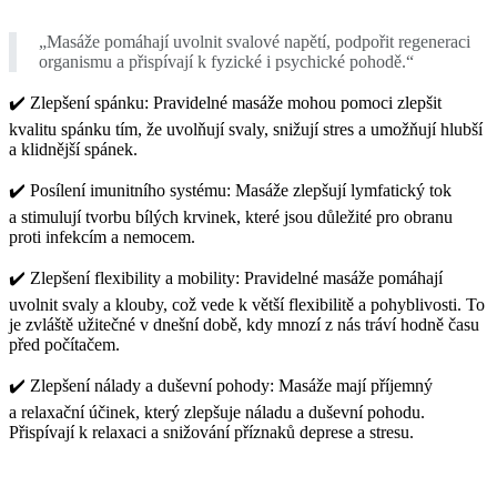
„Masáže pomáhají uvolnit svalové napětí, podpořit regeneraci
organismu a přispívají k fyzické i psychické pohodě.“
✔️
Zlepšení spánku: Pravidelné masáže mohou pomoci zlepšit
kvalitu spánku tím, že uvolňují svaly, snižují stres a umožňují hlubší
a klidnější spánek.
✔️
Posílení imunitního systému: Masáže zlepšují lymfatický tok
a stimulují tvorbu bílých krvinek, které jsou důležité pro obranu
proti infekcím a nemocem.
✔️
Zlepšení flexibility a mobility: Pravidelné masáže pomáhají
uvolnit svaly a klouby, což vede k větší flexibilitě a pohyblivosti. To
je zvláště užitečné v dnešní době, kdy mnozí z nás tráví hodně času
před počítačem.
✔️
Zlepšení nálady a duševní pohody: Masáže mají příjemný
a relaxační účinek, který zlepšuje náladu a duševní pohodu.
Přispívají k relaxaci a snižování příznaků deprese a stresu.