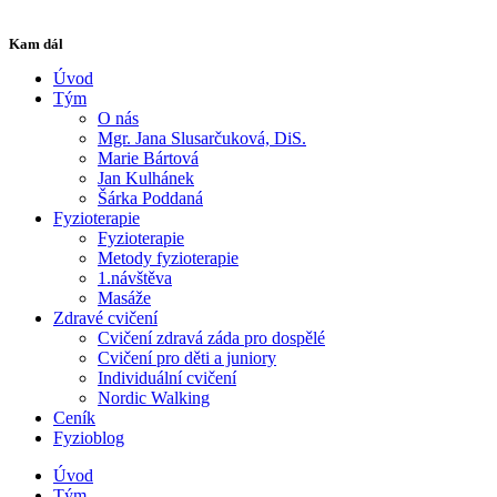
Kam dál
Úvod
Tým
O nás
Mgr. Jana Slusarčuková, DiS.
Marie Bártová
Jan Kulhánek
Šárka Poddaná
Fyzioterapie
Fyzioterapie
Metody fyzioterapie
1.návštěva
Masáže
Zdravé cvičení
Cvičení zdravá záda pro dospělé
Cvičení pro děti a juniory
Individuální cvičení
Nordic Walking
Ceník
Fyzioblog
Úvod
Tým