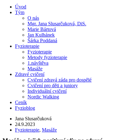
Úvod
Tým
O nás
Mgr. Jana Slusarčuková, DiS.
Marie Bártová
Jan Kulhánek
Šárka Poddaná
Fyzioterapie
Fyzioterapie
Metody fyzioterapie
1.návštěva
Masáže
Zdravé cvičení
Cvičení zdravá záda pro dospělé
Cvičení pro děti a juniory
Individuální cvičení
Nordic Walking
Ceník
Fyzioblog
Jana Slusarčuková
24.9.2023
Fyzioterapie
,
Masáže