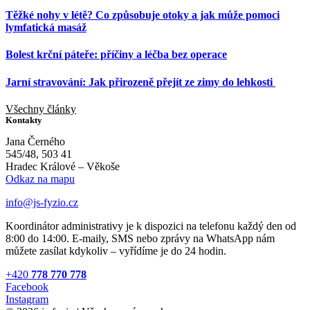
Těžké nohy v létě? Co způsobuje otoky a jak může pomoci
lymfatická masáž
Bolest krční páteře: příčiny a léčba bez operace
Jarní stravování: Jak přirozeně přejít ze zimy do lehkosti
Všechny články
Kontakty
Jana Černého
545/48, 503 41
Hradec Králové – Věkoše
Odkaz na mapu
info@js-fyzio.cz
Koordinátor administrativy je k dispozici na telefonu každý den od
8:00 do 14:00. E-maily, SMS nebo zprávy na WhatsApp nám
můžete zasílat kdykoliv – vyřídíme je do 24 hodin.
+420
778 770 778
Facebook
Instagram