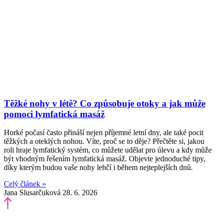
Těžké nohy v létě? Co způsobuje otoky a jak může
pomoci lymfatická masáž
Horké počasí často přináší nejen příjemné letní dny, ale také pocit
těžkých a oteklých nohou. Víte, proč se to děje? Přečtěte si, jakou
roli hraje lymfatický systém, co můžete udělat pro úlevu a kdy může
být vhodným řešením lymfatická masáž. Objevte jednoduché tipy,
díky kterým budou vaše nohy lehčí i během nejteplejších dnů.
Celý článek »
Jana Slusarčuková
28. 6. 2026