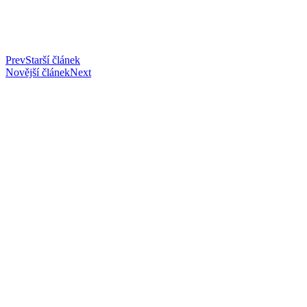
Prev
Starší článek
Novější článek
Next