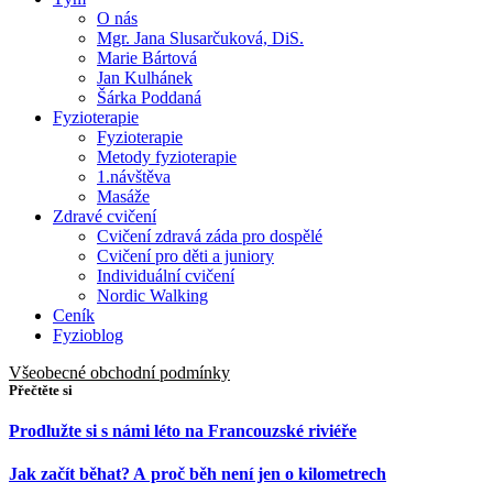
O nás
Mgr. Jana Slusarčuková, DiS.
Marie Bártová
Jan Kulhánek
Šárka Poddaná
Fyzioterapie
Fyzioterapie
Metody fyzioterapie
1.návštěva
Masáže
Zdravé cvičení
Cvičení zdravá záda pro dospělé
Cvičení pro děti a juniory
Individuální cvičení
Nordic Walking
Ceník
Fyzioblog
Všeobecné obchodní podmínky
Přečtěte si
Prodlužte si s námi léto na Francouzské riviéře
Jak začít běhat? A proč běh není jen o kilometrech