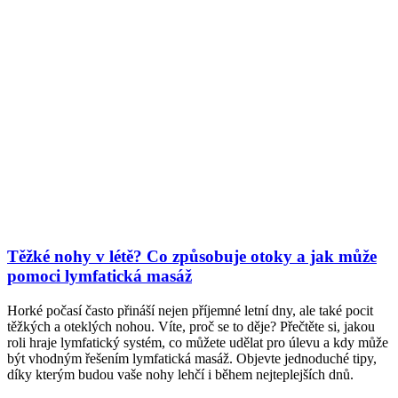
Těžké nohy v létě? Co způsobuje otoky a jak může
pomoci lymfatická masáž
Horké počasí často přináší nejen příjemné letní dny, ale také pocit
těžkých a oteklých nohou. Víte, proč se to děje? Přečtěte si, jakou
roli hraje lymfatický systém, co můžete udělat pro úlevu a kdy může
být vhodným řešením lymfatická masáž. Objevte jednoduché tipy,
díky kterým budou vaše nohy lehčí i během nejteplejších dnů.