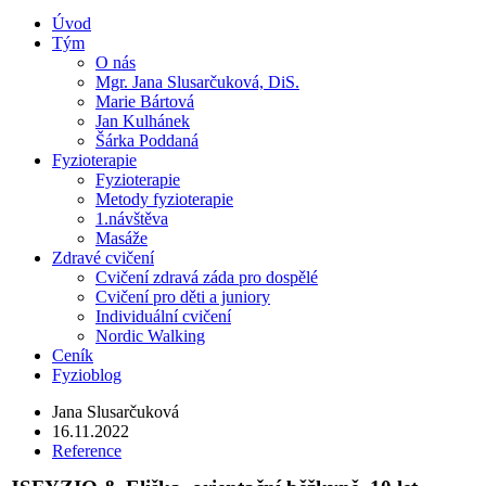
Úvod
Tým
O nás
Mgr. Jana Slusarčuková, DiS.
Marie Bártová
Jan Kulhánek
Šárka Poddaná
Fyzioterapie
Fyzioterapie
Metody fyzioterapie
1.návštěva
Masáže
Zdravé cvičení
Cvičení zdravá záda pro dospělé
Cvičení pro děti a juniory
Individuální cvičení
Nordic Walking
Ceník
Fyzioblog
Jana Slusarčuková
16.11.2022
Reference