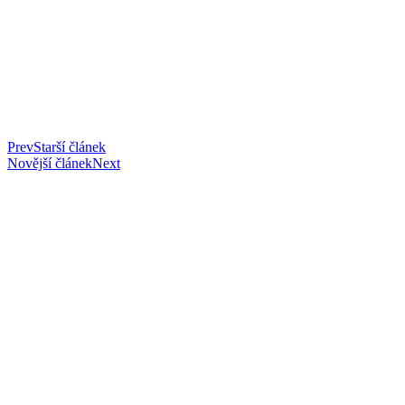
Prev
Starší článek
Novější článek
Next