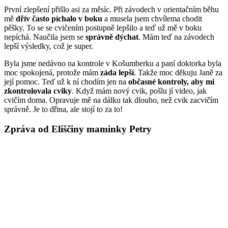
První zlepšení přišlo asi za měsíc. Při závodech v orientačním běhu
mě
dřív často píchalo v boku
a musela jsem chvílema chodit
pěšky. To se se cvičením postupně lepšilo a teď už mě v boku
nepíchá. Naučila jsem se
správně dýchat
. Mám teď na závodech
lepší výsledky, což je super.
Byla jsme nedávno na kontrole v Košumberku a paní doktorka byla
moc spokojená, protože mám
záda lepší
. Takže moc děkuju Janě za
její pomoc. Teď už k ní chodím jen na
občasné kontroly, aby mi
zkontrolovala cviky
. Když mám nový cvik, pošlu jí video, jak
cvičím doma. Opravuje mě na dálku tak dlouho, než cvik zacvičím
správně. Je to dřina, ale stojí to za to!
Zpráva od Eliščiny maminky Petry