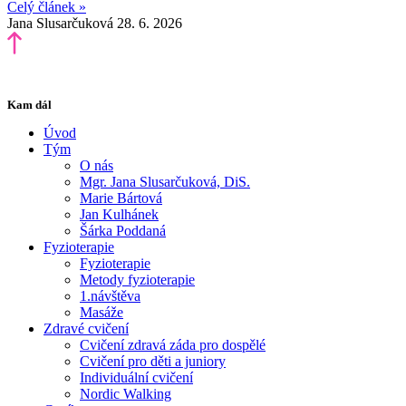
Celý článek »
Jana Slusarčuková
28. 6. 2026
Kam dál
Úvod
Tým
O nás
Mgr. Jana Slusarčuková, DiS.
Marie Bártová
Jan Kulhánek
Šárka Poddaná
Fyzioterapie
Fyzioterapie
Metody fyzioterapie
1.návštěva
Masáže
Zdravé cvičení
Cvičení zdravá záda pro dospělé
Cvičení pro děti a juniory
Individuální cvičení
Nordic Walking