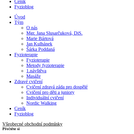
Ceník
Fyzioblog
Úvod
Tým
O nás
Mgr. Jana Slusarčuková, DiS.
Marie Bártová
Jan Kulhánek
Šárka Poddaná
Fyzioterapie
Fyzioterapie
Metody fyzioterapie
1.návštěva
Masáže
Zdravé cvičení
Cvičení zdravá záda pro dospělé
Cvičení pro děti a juniory
Individuální cvičení
Nordic Walking
Ceník
Fyzioblog
Všeobecné obchodní podmínky
Přečtěte si