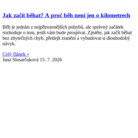
Jak začít běhat? A proč běh není jen o kilometrech
Běh je jedním z nejpřirozenějších pohybů, ale správný začátek
rozhoduje o tom, jestli vám bude prospívat. Zjistěte, jak začít běhat
bez zbytečných chyb, předejít zranění a vybudovat si dlouhodobý
návyk.
Celý článek »
Jana Slusarčuková
15. 7. 2026