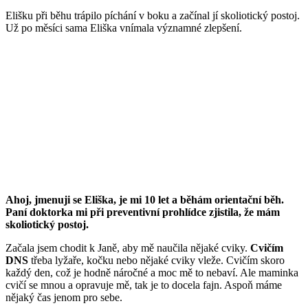
Elišku při běhu trápilo píchání v boku a začínal jí skoliotický postoj.
Už po měsíci sama Eliška vnímala významné zlepšení.
Ahoj, jmenuji se Eliška, je mi 10 let a běhám orientační běh.
Paní doktorka mi při preventivní prohlídce zjistila, že mám
skoliotický postoj.
Začala jsem chodit k Janě, aby mě naučila nějaké cviky.
Cvičím
DNS
třeba lyžaře, kočku nebo nějaké cviky vleže. Cvičím skoro
každý den, což je hodně náročné a moc mě to nebaví. Ale maminka
cvičí se mnou a opravuje mě, tak je to docela fajn. Aspoň máme
nějaký čas jenom pro sebe.