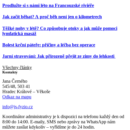
Prodlužte si s námi léto na Francouzské riviéře
Jak začít běhat? A proč běh není jen o kilometrech
Těžké nohy v létě? Co způsobuje otoky a jak může pomoci
lymfatická masáž
Bolest krční páteře: příčiny a léčba bez operace
Jarní stravování: Jak přirozeně přejít ze zimy do lehkosti
Všechny články
Kontakty
Jana Černého
545/48, 503 41
Hradec Králové – Věkoše
Odkaz na mapu
info@js-fyzio.cz
Koordinátor administrativy je k dispozici na telefonu každý den od
8:00 do 14:00. E-maily, SMS nebo zprávy na WhatsApp nám
můžete zasílat kdykoliv – vyřídíme je do 24 hodin.