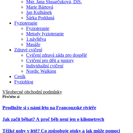
Mgr. Jana Slusarčuková, DiS.
Marie Bártová
Jan Kulhánek
Šárka Poddaná
Fyzioterapie
Fyzioterapie
Metody fyzioterapie
1.návštěva
Masáže
Zdravé cvičení
Cvičení zdravá záda pro dospělé
Cvičení pro děti a juniory
Individuální cvičení
Nordic Walking
Ceník
Fyzioblog
Všeobecné obchodní podmínky
Přečtěte si
Prodlužte si s námi léto na Francouzské riviéře
Jak začít běhat? A proč běh není jen o kilometrech
Těžké nohy v létě? Co způsobuje otoky a jak může pomoci