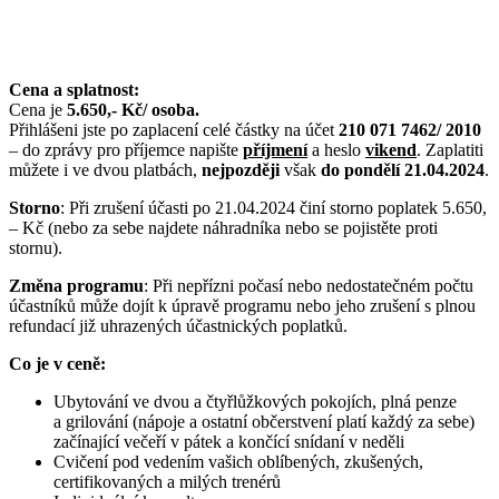
Cena a splatnost:
Cena je
5.650,- Kč/ osoba.
Přihlášeni jste po zaplacení celé částky na účet
210 071 7462/ 2010
– do zprávy pro příjemce napište
příjmení
a heslo
vikend
. Zaplatiti
můžete i ve dvou platbách,
nejpozději
však
do pondělí 21.04.2024
.
Storno
: Při zrušení účasti po 21.04.2024 činí storno poplatek 5.650,
– Kč (nebo za sebe najdete náhradníka nebo se pojistěte proti
stornu).
Změna programu
: Při nepřízni počasí nebo nedostatečném počtu
účastníků může dojít k úpravě programu nebo jeho zrušení s plnou
refundací již uhrazených účastnických poplatků.
Co je v ceně:
Ubytování ve dvou a čtyřlůžkových pokojích, plná penze
a grilování (nápoje a ostatní občerstvení platí každý za sebe)
začínající večeří v pátek a končící snídaní v neděli
Cvičení pod vedením vašich oblíbených, zkušených,
certifikovaných a milých trenérů