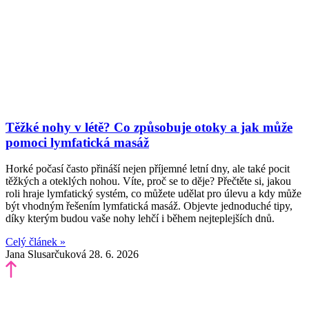
Těžké nohy v létě? Co způsobuje otoky a jak může
pomoci lymfatická masáž
Horké počasí často přináší nejen příjemné letní dny, ale také pocit
těžkých a oteklých nohou. Víte, proč se to děje? Přečtěte si, jakou
roli hraje lymfatický systém, co můžete udělat pro úlevu a kdy může
být vhodným řešením lymfatická masáž. Objevte jednoduché tipy,
díky kterým budou vaše nohy lehčí i během nejteplejších dnů.
Celý článek »
Jana Slusarčuková
28. 6. 2026