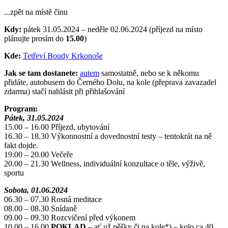
...zpět na místě činu
Kdy:
pátek 31.05.2024 – neděle 02.06.2024 (příjezd na místo
plánujte prosím do
15.00
)
Kde:
Tetřeví Boudy Krkonoše
Jak se tam dostanete:
autem
samostatně, nebo se k někomu
přidáte, autobusem do Černého Dolu, na kole (přeprava zavazadel
zdarma) stačí nahlásit při přihlašování
Program:
Pátek, 31.05.2024
15.00 – 16.00 Příjezd, ubytování
16.30 – 18.30 Výkonnostní a dovednostní testy – tentokrát na ně
fakt dojde.
19:00 – 20.00 Večeře
20.00 – 21.30 Wellness, individuální konzultace o těle, výživě,
sportu
Sobota, 01.06.2024
06.30 – 07.30 Rosná meditace
08.00 – 08.30 Snídaně
09.00 – 09.30 Rozcvičení před výkonem
10.00 – 16.00
POKLAD
– ať už pěšky či na kole*) – kolo ca 40