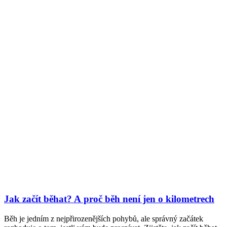
Jak začít běhat? A proč běh není jen o kilometrech
Běh je jedním z nejpřirozenějších pohybů, ale správný začátek