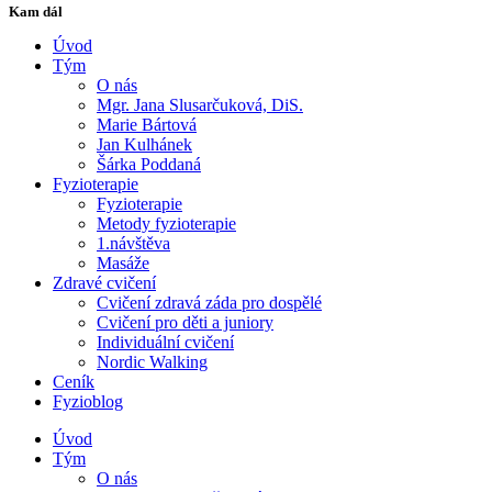
Kam dál
Úvod
Tým
O nás
Mgr. Jana Slusarčuková, DiS.
Marie Bártová
Jan Kulhánek
Šárka Poddaná
Fyzioterapie
Fyzioterapie
Metody fyzioterapie
1.návštěva
Masáže
Zdravé cvičení
Cvičení zdravá záda pro dospělé
Cvičení pro děti a juniory
Individuální cvičení
Nordic Walking
Ceník
Fyzioblog
Úvod
Tým
O nás