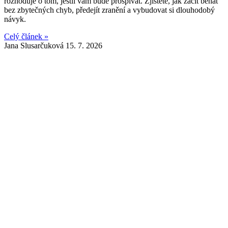
rozhoduje o tom, jestli vám bude prospívat. Zjistěte, jak začít běhat
bez zbytečných chyb, předejít zranění a vybudovat si dlouhodobý
návyk.
Celý článek »
Jana Slusarčuková
15. 7. 2026