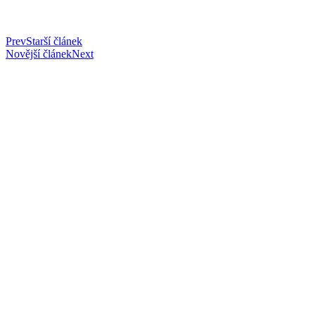
Prev
Starší článek
Novější článek
Next