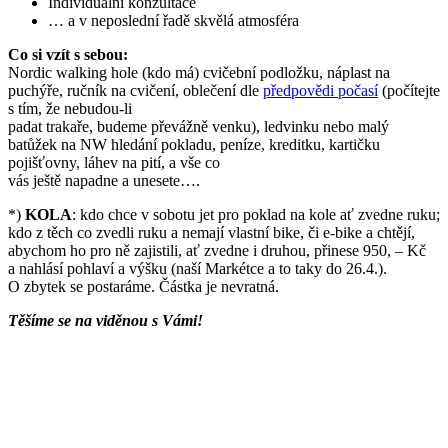
Individuální konzultace
… a v neposlední řadě skvělá atmosféra
Co si vzít s sebou:
Nordic walking hole (kdo má) cvičební podložku, náplast na
puchýře, ručník na cvičení, oblečení dle
předpovědi počasí
(počítejte
s tím, že nebudou-li
padat trakaře, budeme převážně venku), ledvinku nebo malý
batůžek na NW hledání pokladu, peníze, kreditku, kartičku
pojišťovny, láhev na pití, a vše co
vás ještě napadne a unesete….
*)
KOLA
: kdo chce v sobotu jet pro poklad na kole ať zvedne ruku;
kdo z těch co zvedli ruku a nemají vlastní bike, či e-bike a chtějí,
abychom ho pro ně zajistili, ať zvedne i druhou, přinese 950, – Kč
a nahlásí pohlaví a výšku (naší Markétce a to taky do 26.4.).
O zbytek se postaráme. Částka je nevratná.
Těšíme se na viděnou s Vámi!