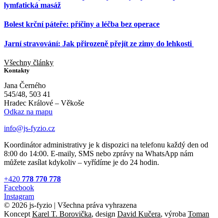
lymfatická masáž
Bolest krční páteře: příčiny a léčba bez operace
Jarní stravování: Jak přirozeně přejít ze zimy do lehkosti
Všechny články
Kontakty
Jana Černého
545/48, 503 41
Hradec Králové – Věkoše
Odkaz na mapu
info@js-fyzio.cz
Koordinátor administrativy je k dispozici na telefonu každý den od
8:00 do 14:00. E-maily, SMS nebo zprávy na WhatsApp nám
můžete zasílat kdykoliv – vyřídíme je do 24 hodin.
+420
778 770 778
Facebook
Instagram
© 2026 js-fyzio | Všechna práva vyhrazena
Koncept
Karel T. Borovička
, design
David Kučera
, výroba
Toman