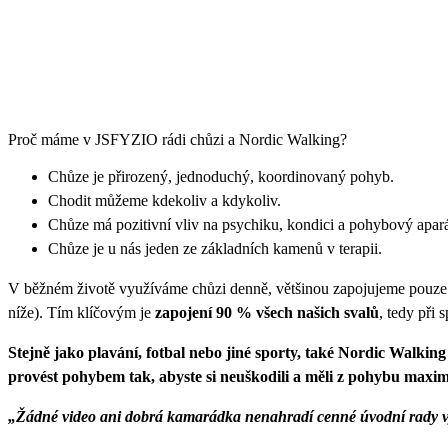
Proč máme v JSFYZIO rádi chůzi a Nordic Walking?
Chůze je přirozený, jednoduchý, koordinovaný pohyb.
Chodit můžeme kdekoliv a kdykoliv.
Chůze má pozitivní vliv na psychiku, kondici a pohybový apará
Chůze je u nás jeden ze základních kamenů v terapii.
V běžném životě využíváme chůzi denně, většinou zapojujeme pouze do
níže). Tím klíčovým je
zapojení 90 % všech našich svalů
, tedy při
Stejně jako plavání, fotbal nebo jiné sporty, také Nordic Walkin
provést pohybem tak, abyste si neuškodili a měli z pohybu maxim
„Žádné video ani dobrá kamarádka nenahradí cenné úvodní rady v