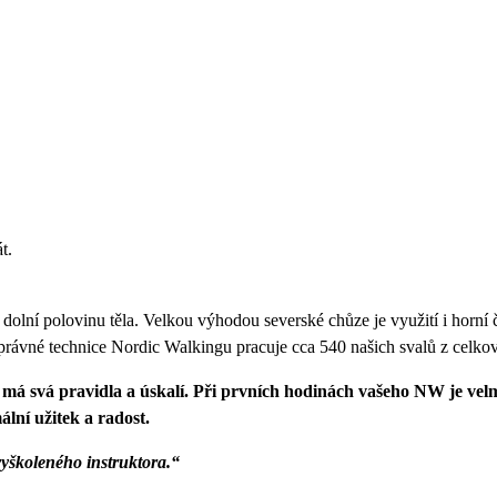
t.
lní polovinu těla. Velkou výhodou severské chůze je využití i horní č
 správné technice Nordic Walkingu pracuje cca 540 našich svalů z celk
g má svá pravidla a úskalí. Při prvních hodinách vašeho NW je vel
ální užitek a radost.
yškoleného instruktora.“