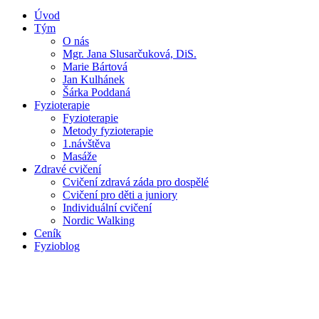
Úvod
Tým
O nás
Mgr. Jana Slusarčuková, DiS.
Marie Bártová
Jan Kulhánek
Šárka Poddaná
Fyzioterapie
Fyzioterapie
Metody fyzioterapie
1.návštěva
Masáže
Zdravé cvičení
Cvičení zdravá záda pro dospělé
Cvičení pro děti a juniory
Individuální cvičení
Nordic Walking
Ceník
Fyzioblog